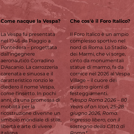
Come nacque la Vespa?
Che cos'è il Foro Italico?
La Vespa fu presentata
Il Foro Italico è un ampio
nel 1946 da Piaggio a
complesso sportivo nel
Pontedera – progettata
nord di Roma. Lo Stadio
dall'ingegnere
dei Marmi, che vi sorge,
aeronautico Corradino
cinto da monumentali
D'Ascanio. La carrozzeria
statue di marmo, fa da
carenata e sinuosa e il
cornice nel 2026 al Vespa
caratteristico ronzio le
Village – il cuore dei
diedero il nome Vespa,
quattro giorni di
come l'insetto. In pochi
festeggiamenti.
anni, da una promessa di
*Vespa Roma 2026 – 80
mobilità per la
Years of an Icon, 25–28
ricostruzione divenne un
giugno 2026, Roma.
simbolo mondiale di stile,
Ingresso libero, con il
libertà e arte di vivere
sostegno della Città di
italiana.
Roma.*