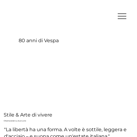
80 anni di Vespa
Stile & Arte di vivere
Ottanta estati su due ruote
"La libertà ha una forma. A volte è sottile, leggera e
d'acciaio – e suona come un'estate italiana."